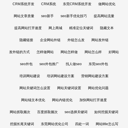
CRM系统开发
CRM系统
东莞CRM系统开发
做网站优化
网站文章质量
seo新手
seo新手优化技巧
提高网站流量
提高网站打开速度
网上商城
精准定位关键词
隐藏文本
隐藏链接
企业网站外链
外链怎么发
网站发外链
发外链的方式
怎样做网站
网站怎样做
网站怎么样
好网站
seo外包
seo外包推广
找人做seo
东莞seo外包
培训网站建设
培训网站建设方案
营销网站建设方案
网站关键词怎么设置
网站关键词设置
网站优化问题
网站锚文本优化
网站内链优化
加快网站打开速度
网站抓取频次
百度抓取频次
seo选择关键词
如何挖掘关键词
挖掘长尾关键词
东莞网站优化公司
四处一词
网站title怎么写