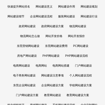
快速提升网站排名
网站建设意义
网站建设作用
网站建设规划
网站建设细节
企业网站建设流程
服装网站建设
网站建设行业
政府网站建设
政府网站建设方案
物流网站建设
物流网站怎么做
网站开发价格
网站开发报价
东莞营销网站建设
东莞网站建设费用
PC网站建设
房地产网站建设
PHP网站建设
PHP网站建设流程
电商网站建设
电商网站
电商网站搭建
门户网站建设
Are you ready?
电子商务网站建设
网站建设注意事项
个人网站建设流程
不怕就请留下您的需求及联系方式，我们会第一时间送上问候的。
东莞企业网站建设
企业网站建设方案
学校网站建设方案
门户网站建设方案
教育网站建设
教育网站建设方案
软文编辑技巧
商城网站建设
手机网站建设流程
企业定制网站