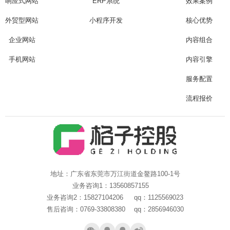
响应式网站
ERP系统
效果案例
Are you ready?
不怕就请留下您的需求及联系方式，我们会第一时间送上问候的。
外贸型网站
小程序开发
核心优势
企业网站
内容组合
手机网站
内容引擎
服务配置
流程报价
地址：广东省东莞市万江街道金鳌路100-1号
业务咨询1：13560857155
业务咨询2：15827104206 qq：1125569023
售后咨询：0769-33808380 qq：2856946030