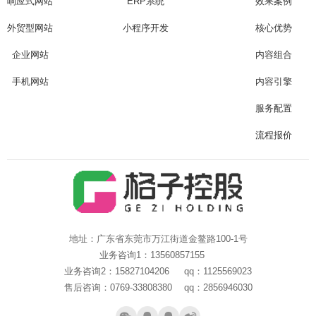
响应式网站
ERP系统
效果案例
Are you ready?
不怕就请留下您的需求及联系方式，我们会第一时间送上问候的。
外贸型网站
小程序开发
核心优势
企业网站
内容组合
手机网站
内容引擎
服务配置
流程报价
地址：广东省东莞市万江街道金鳌路100-1号
业务咨询1：13560857155
业务咨询2：15827104206 qq：1125569023
售后咨询：0769-33808380 qq：2856946030