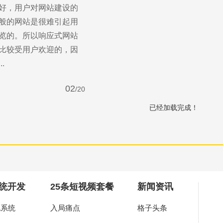
好，用户对网站建设的
you
般的网站是很难引起用
览的。所以响应式网站
作，为中小企业打造高端营销型网站。
比较受用户欢迎的，因
.
02
/20
已经加载完成！
前咨询
售后咨询
0857155
0769-33808380
统开发
25条短视频套餐
新闻资讯
A系统
入局痛点
格子头条