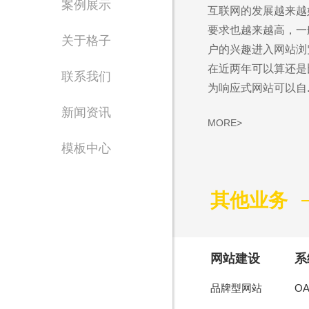
案例展示
互联网的发展越来越
Waiting for 
要求也越来越高，一
关于格子
户的兴趣进入网站浏
专注东莞网站设计制
在近两年可以算还是
联系我们
为响应式网站可以自..
新闻资讯
MORE>
模板中心
其他业务
售
1356
网站建设
系
品牌型网站
O