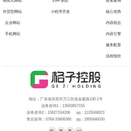
响应式网站
ERP系统
效果案例
Are you ready?
不怕就请留下您的需求及联系方式，我们会第一时间送上问候的。
外贸型网站
小程序开发
核心优势
企业网站
内容组合
手机网站
内容引擎
服务配置
流程报价
地址：广东省东莞市万江街道金鳌路100-1号
业务咨询1：13560857155
业务咨询2：15827104206 qq：1125569023
售后咨询：0769-33808380 qq：2856946030