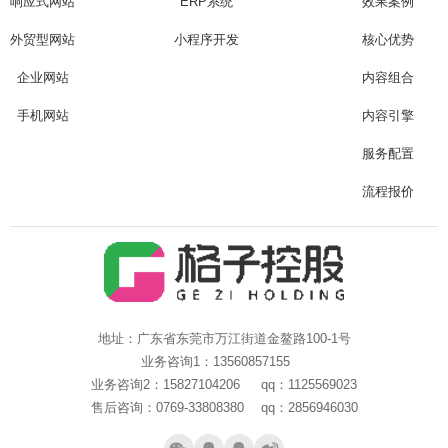
响应式网站
ERP系统
效果案例
Are you ready?
不怕就请留下您的需求及联系方式，我们会第一时间送上问候的。
外贸型网站
小程序开发
核心优势
企业网站
内容组合
手机网站
内容引擎
服务配置
流程报价
地址：广东省东莞市万江街道金鳌路100-1号
业务咨询1：13560857155
业务咨询2：15827104206 qq：1125569023
售后咨询：0769-33808380 qq：2856946030