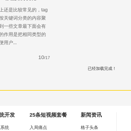
上还是比较常见的，tag
按关键词分类的内容聚
到一些文章最下面会有
签的作用是把相同类型的
用户...
10
/17
已经加载完成！
you
作，为中小企业打造高端营销型网站。
统开发
25条短视频套餐
新闻资讯
A系统
入局痛点
格子头条