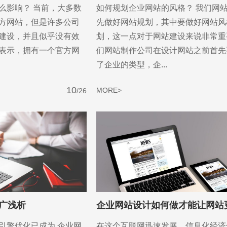
么影响？ 当前，大多数
如何规划企业网站的风格？ 我们网
you
方网站，但是许多公司
先做好网站规划，其中要做好网站风
作，为中小企业打造高端营销型网站。
建设，并且似乎没有效
划，这一点对于网站建设来说非常重
表示，拥有一个官方网
们网站制作公司在设计网站之前首先
了企业的类型，企...
10
MORE>
/26
前咨询
售后咨询
0857155
0769-33808380
广浅析
引擎优化已成为 企业网
在这个互联网迅速发展，信息化经济