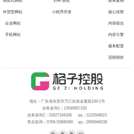
响应式网站
ERP系统
效果案例
Are you ready?
不怕就请留下您的需求及联系方式，我们会第一时间送上问候的。
外贸型网站
小程序开发
核心优势
企业网站
内容组合
手机网站
内容引擎
服务配置
流程报价
地址：广东省东莞市万江街道金鳌路100-1号
业务咨询1：13560857155
业务咨询2：15827104206 qq：1125569023
售后咨询：0769-33808380 qq：2856946030