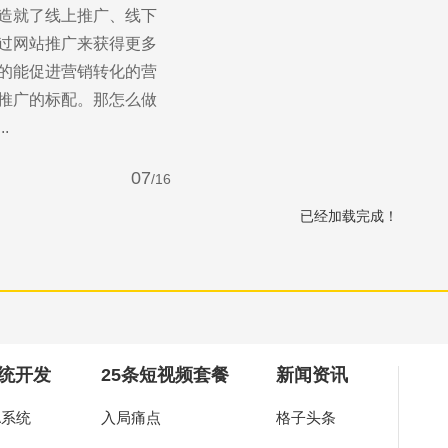
造就了线上推广、线下
you
过网站推广来获得更多
的能促进营销转化的营
作，为中小企业打造高端营销型网站。
推广的标配。那怎么做
.
07
/16
已经加载完成！
前咨询
售后咨询
0857155
0769-33808380
统开发
25条短视频套餐
新闻资讯
A系统
入局痛点
格子头条