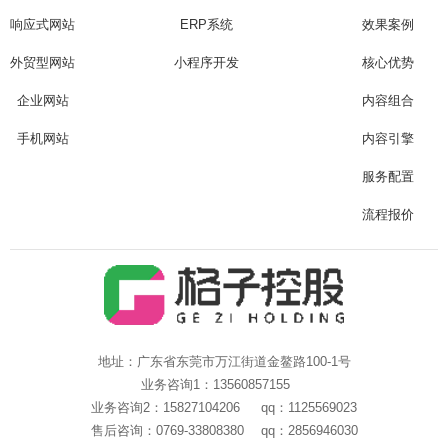
Are you ready?
响应式网站
ERP系统
效果案例
不怕就请留下您的需求及联系方式，我们会第一时间送上问候的。
外贸型网站
小程序开发
核心优势
企业网站
内容组合
手机网站
内容引擎
服务配置
流程报价
地址：广东省东莞市万江街道金鳌路100-1号
业务咨询1：13560857155
业务咨询2：15827104206 qq：1125569023
售后咨询：0769-33808380 qq：2856946030