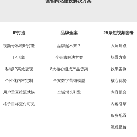
营销网站建设解决方案
IP打造
品牌全案
25条短视频套餐
视频号私域IP打造
品牌起不来？
入局痛点
IP形象
全链路解决方案
场景方案
私域IP高效变现
8大核心组成产品货架
效果案例
个性化内容定制
全案数字营销模型
核心优势
用户垂直推流就快
全域增长引擎
内容组合
格子目标交付可见
内容引擎
服务配置
流程报价