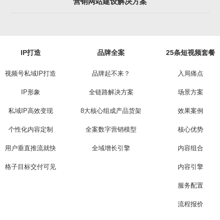
营销网站建设解决方案
IP打造
品牌全案
25条短视频套餐
视频号私域IP打造
品牌起不来？
入局痛点
IP形象
全链路解决方案
场景方案
私域IP高效变现
8大核心组成产品货架
效果案例
个性化内容定制
全案数字营销模型
核心优势
用户垂直推流就快
全域增长引擎
内容组合
格子目标交付可见
内容引擎
服务配置
流程报价