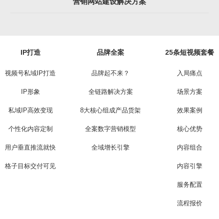
营销网站建设解决方案
IP打造
品牌全案
25条短视频套餐
视频号私域IP打造
品牌起不来？
入局痛点
IP形象
全链路解决方案
场景方案
私域IP高效变现
8大核心组成产品货架
效果案例
个性化内容定制
全案数字营销模型
核心优势
用户垂直推流就快
全域增长引擎
内容组合
格子目标交付可见
内容引擎
服务配置
流程报价