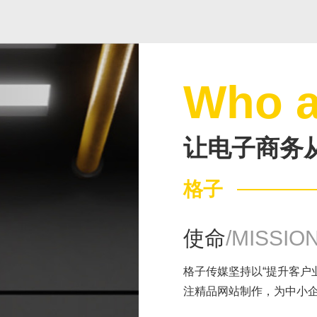
you
供数字化全面解决方案的服务商
Who a
让电子商务
格子
前咨询
售后咨询
使命
/MISSIO
5701757
0769-33808380
格子传媒坚持以“提升客户
注精品网站制作，为中小