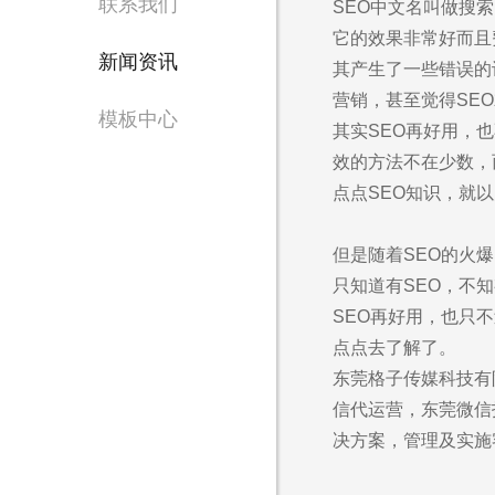
联系我们
SEO中文名叫做搜
它的效果非常好而且
新闻资讯
其产生了一些错误的
营销，甚至觉得SE
模板中心
其实SEO再好用，
效的方法不在少数，
点点SEO知识，就
售
1356
但是随着SEO的火
只知道有SEO，不
SEO再好用，也只
点点去了解了。
东莞格子传媒科技有
Are you rea
信代运营，东莞微信
不怕就请留下您的需
决方案，管理及实施