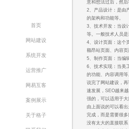
意和想法过后，然后
2、产品设计：是由
的架构和功能等。
首页
3、技术开发：当设
等。一般技术人员是
网站建设
4、设计页面：这个
额昂站页面、内容页
系统开发
5、制作页面：当编
6、技术实现：当美
运营推广
的功能、内容调用等
说完了网站建设，再
网易互客
速发展，SEO越来
强的，可以适用于大
案例展示
Waiting for 
由上面说的可以看出
完成，而是需要很多
关于格子
专注东莞网站设计制
没有太大的直接联系