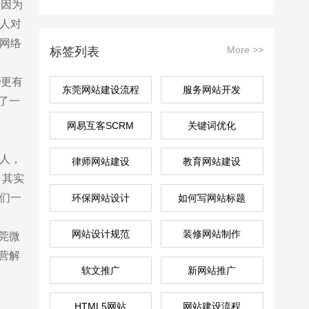
，因为
多人对
有网络
More >>
标签列表
O更有
东莞网站建设流程
服务网站开发
了一
网易互客SCRM
关键词优化
售前咨询
510260170
的人，
律师网站建设
教育网站建设
。其实
我们一
环保网站设计
如何写网站标题
网站设计规范
装修网站制作
莞微
营解
软文推广
新网站推广
。
HTML5网站
网站建设流程