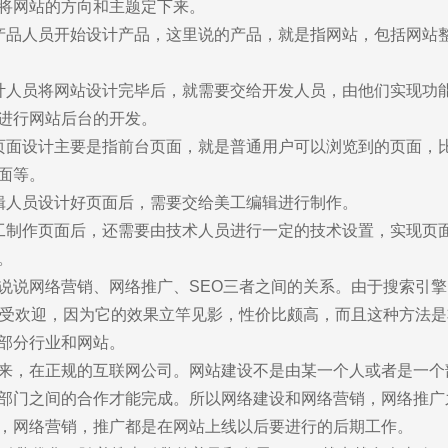
将网站的方向和主题定下来。
产品人员开始设计产品，这里说的产品，就是指网站，包括网站
雅力德智能家具
计人员将网站设计完毕后，就需要交给开发人员，由他们实现功
智能家具 / 响应式网站 / 外贸网站
进行网站后台的开发。
页面设计主要是指前台页面，就是普通用户可以浏览到的页面，
面等。
辑人员设计好页面后，需要交给美工编辑进行制作。
工制作页面后，还需要由技术人员进行一定的技术设置，实现页
。
说说网络营销、网络推广、SEO三者之间的关系。由于搜索引
越受欢迎，因为它的效果立竿见影，性价比颇高，而且这种方法
部分行业和网站。
you
来，在正规的互联网公司。网站建设不是由某一个人或者是一个
部门之间的合作才能完成。所以网络建设和网络营销，网络推广
作，为中小企业打造高端营销型网站。
，网络营销，推广都是在网站上线以后要进行的后期工作。