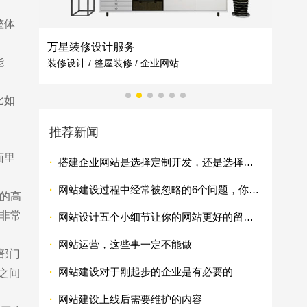
整体
万星装修设计服务
佰德
能
装修设计 / 整屋装修 / 企业网站
灯光照
比如
推荐新闻
面里
·
搭建企业网站是选择定制开发，还是选择自助建站平台
·
网站建设过程中经常被忽略的6个问题，你知道多少?
擎的高
是非常
·
网站设计五个小细节让你的网站更好的留住客户
·
网站运营，这些事一定不能做
部门
·
网站建设对于刚起步的企业是有必要的
之间
·
网站建设上线后需要维护的内容