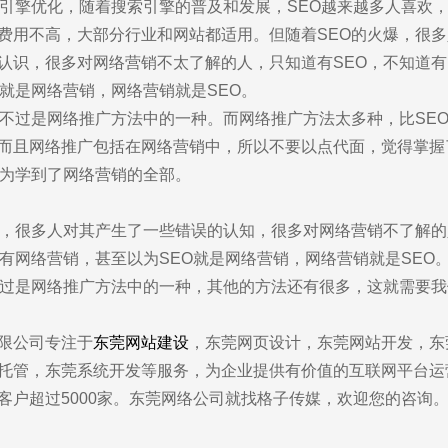
索引擎优化，随着搜索引擎的普及和发展，SEO越来越多人喜欢
费用不高，大部分行业和网站都适用。但随着SEO的火爆，很
认识，很多对网络营销不太了解的人，只知道有SEO，不知道
O就是网络营销，网络营销就是SEO。
也不过是网络推广方法中的一种。而网络推广方法太多种，比SE
而且网络推广包括在网络营销中，所以不要以点代面，觉得掌握
以为学到了网络营销的全部。
前咨询
售后咨询
0857155
0769-33808380
爆，很多人对其产生了一些错误的认知，很多对网络营销不了解
知有网络营销，甚至以为SEO就是网络营销，网络营销就是SEO
不过是网络推广方法中的一种，其他的方法还有很多，这就需要
限公司专注于
东莞网站建设
，东莞网页设计，东莞网站开发，东
dy?
托管，东莞系统开发等服务，为企业提供有价值的互联网平台运
求及联系方式，我们会第一时间送上问候的。
客户超过5000家。东莞网络公司就找格子传媒，欢迎您的咨询