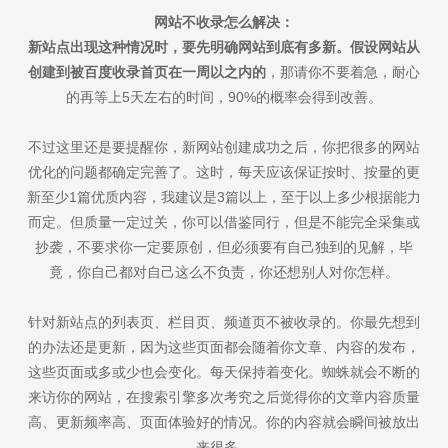
网站不收录怎么解决
：
新站点出现这种情况时，要先明确网站到底有多新。假设网站从
创建到被百度收录首页在
一周以
之内的
，那请你不要着急，耐心
的再等上5天左右的时间，90%的概率会得到改善。
不过这里还是要提醒你，新网站创建成功之后，你把很多的网站
优化的问题都确定完善了。这时，每天应该保证按时、按量的更
新至少1篇优质内容，我建议是3篇以上，至于以上多少根据能力
而定。但质量一定过关，你可以借鉴同行，但是不能完全采集或
抄袭，不要求你一定要原创，但必须要有自己独到的见解，毕
竟，你自己都对自己这么不负责，你还想别人对你怎样。
针对新站点的列表页、栏目页、频道页不被收录的。你最先想到
的办法还是更新，因为这些页面都会随着你文章、内容的发布，
这些页面或多或少也会变化。每天保持着变化。蜘蛛就会不断的
来访你的网站，在搜索引擎多次考究之后觉得你的文章内容质量
高、更新频率高、页面体验好的情况。你的内容就会瞬间被放出
来很多。