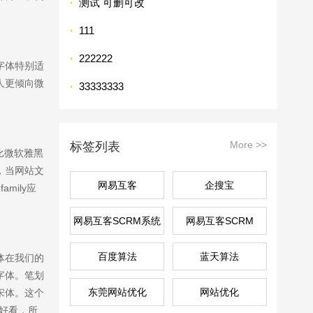
·
测试 可删可改
·
111
·
222222
字体特别适
人更倾向微
·
33333333
More >>
标签列表
比微软雅黑
，当网站文
网易互客
企搜宝
mily应
网易互客SCRM系统
网易互客SCRM
百度算法
蓝天算法
体在我们的
字体。笔划
东莞网站优化
网站优化
宋体。这个
很好看，所