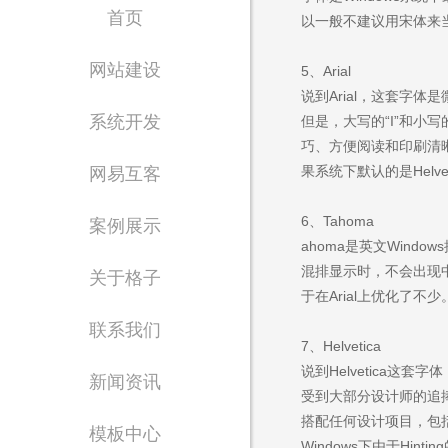
首页
以一般不建议用宋体来
网站建设
5、Arial
说到Arial，这套字体
系统开发
但是，大写的“I”和小
巧、方便阅读和印刷清
果系统下默认的是Helvet
网易互客
6、Tahoma
案例展示
ahoma是英文Win
混排显示时，不会出现中英
Waiting for 
关于格子
于在Arial上优化了
专注东莞网站设计制
联系我们
7、Helvetica
说到Helvetica这
新闻资讯
受到大部分设计师的追
搭配任何设计项目，包括
模板中心
Windows下由于Hint