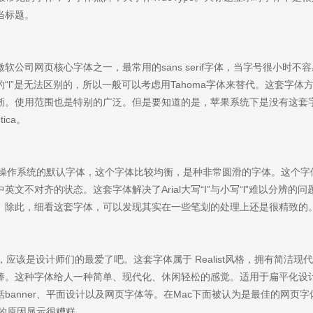
当标题。
是微软公司网页核心字体之一，最常用的sans serif字体，当字号很小时不
写的“l”是无法区别的，所以一般可以考虑用Tahoma字体来替代。这套字体
晰。使用范围也是特别的广泛。但是要知道的是，苹果系统下是没有这套
ica。
dows操作系统的默认字体，这个字体比较均衡，是种非常圆滑的字体。这个
文不对齐的状态。这套字体解决了Arial大写“I”与小写“l”难以分辨的
you
不少。除此，细看这套字体，可以发现其实在一些笔划的处理上还是很精致的
作，为中小企业打造高端营销型网站。
套字体，应该是设计师们的最爱了吧。这套字体属于 Realist风格，拥有简洁现
捧。这种字体给人一种简单、现代化、休闲轻松的感觉。适用于扁平化设
banner、平面设计以及网页字体等。在Mac下面被认为是最佳的网页字
ing的原因显示很糟糕。