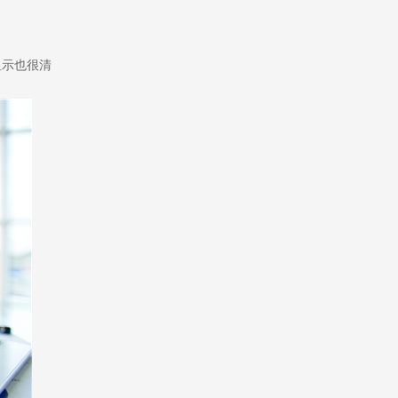
显示也很清
售前咨询
510260170