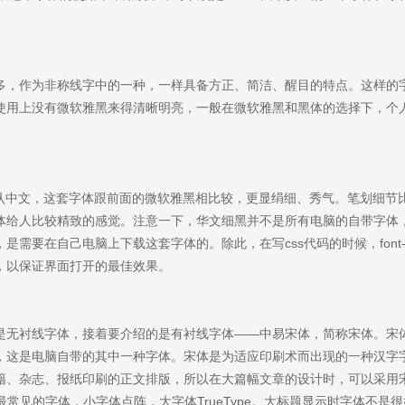
多，作为非称线字中的一种，一样具备方正、简洁、醒目的特点。这样的
使用上没有微软雅黑来得清晰明亮，一般在微软雅黑和黑体的选择下，个
默认中文，这套字体跟前面的微软雅黑相比较，更显绢细、秀气。笔划细节
体给人比较精致的感觉。注意一下，华文细黑并不是所有电脑的自带字体
需要在自己电脑上下载这套字体的。除此，在写css代码的时候，font-fa
，以保证界面打开的最佳效果。
是无衬线字体，接着要介绍的是有衬线字体——中易宋体，简称宋体。宋
，这是电脑自带的其中一种字体。宋体是为适应印刷术而出现的一种汉字
籍、杂志、报纸印刷的正文排版，所以在大篇幅文章的设计时，可以采用
统下最常见的字体，小字体点阵，大字体TrueType。大标题显示时字体不是