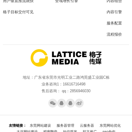
用户垂直推流就快
全域增长引擎
内容组合
格子目标交付可见
内容引擎
服务配置
流程报价
地址：广东省东莞市光明工业二路鸿莞盛工业园C栋
业务咨询1：16616716498
售后咨询： qq：2856946030
友情链接：
东莞网站建设
服务器管理
云服务器
东莞网站优化
大连网站建设
精密陶瓷
短信群发
软文推广
seo外包