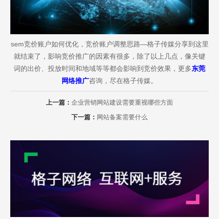
sem竞价账户如何优化，竞价账户调整思路—格子传媒分享到这里
就结束了，影响竞价推广的因素有很多，除了以上几点，像关键
词的出价、投放时间和地域等等都会影响到竞价效果，更多
东莞
网络推广
咨询，尽在格子传媒。
Are you ready?
上一篇：
企业营销网站建设需要重视哪些方面
不怕就请留下您的需求及联系方式，我们会第一时间送上问候的。
下一篇：
网站备案需要什么