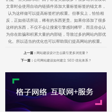
文章时会使用自动内链插件添加大量标签标签的锚文本，
认为这样做可以提高标签栏的权重。但事实上，恰恰相
反，正如俗话所说，稀有的东西更贵。如果你添加了很多
这样的东西，不仅不会让搜索引擎感到稀罕，而且你会认
为你在欺骗和积累大量的内部链，导致过多的网站内部优
化。所以适当的优化也可以帮助我们提高网站的权重。
Are you ready?
上一篇：
网站建设设计怎么吸引更多浏览量？
不怕就请留下您的需求及联系方式，我们会第一时间送上问候的。
下一篇：
公司网站建设如何建立 SEO 优化体系？