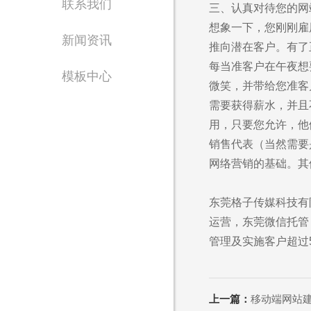
联系我们
三、认真对待您的网
致力于为政企单位提
想象一下，您刚刚雇
新闻资讯
推向潜在客户。有了
每当准客户在午夜想
模板中心
微笑，并带给您准客
需要获得薪水，并且
用，只要您允许，他
销售代表（当然需要
网络营销的基础。其
售
1562
东莞格子传媒科技有
运营，东莞微信托管
管理及实施客户超过
Are you rea
上一篇：
移动端网站
不怕就请留下您的需