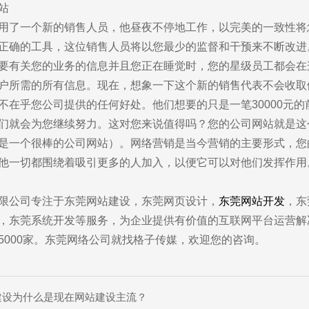
站
供数字化全面解决方案的服务商
用了一个新的销售人员，他昼夜不停地工作，以完美的一致性将
正确的工具，这位销售人员将以您最少的监督和干预来不断改进
要有关您的业务的信息并且您正在睡觉时，您的星级员工都会在
户所需的所有信息。现在，想象一下这个新的销售代表不会收取
不在乎您公司提供的任何好处。他们想要的只是一笔30000元的
们就会为您继续努力。这对您来说值得吗？您的公司网站就是这
是一个很棒的公司网站）。网络营销是当今营销的主要形式，您
他一切都围绕着吸引更多的人加入，以便它可以对他们发挥作用
前咨询
售后咨询
5701757
0769-33808380
限公司专注于东莞网站建设，东莞网页设计，
东莞网站开发
，东
，东莞系统开发等服务，为企业提供有价值的互联网平台运营解
5000家。东莞网络公司就找格子传媒，欢迎您的咨询。
dy?
建设为什么是现在网站建设主流？
求及联系方式，我们会第一时间送上问候的。