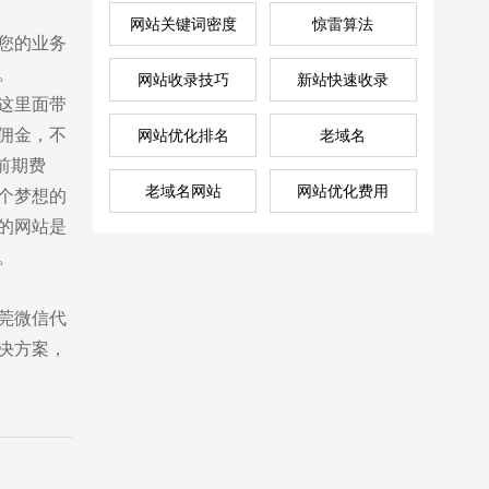
网站关键词密度
惊雷算法
您的业务
。
网站收录技巧
新站快速收录
这里面带
佣金，不
网站优化排名
老域名
前期费
老域名网站
网站优化费用
个梦想的
的网站是
。
售前咨询
2856946030
莞微信代
决方案，