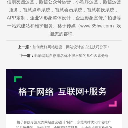
信朋友圈运营，微信公众号运营，小程序运营，微信运营
服务，智慧点单系统，智慧会员系统，智慧餐饮系统，
APP定制，企业VI形象整体设计，企业形象宣传片拍摄等
一站式建站和维护服务。格子传媒（www.35hw.com）欢
迎您的咨询。
Are you ready?
上一篇：
如何做好网站建设，网站设计的方法技巧分享！
不怕就请留下您的需求及联系方式，我们会第一时间送上问候的。
下一篇：
影响网站自然排名你不得不知的几个因素分析
格子传媒专注东莞网站建设/设计/制作，东莞网站优化排名推广
和系统开发、微信运营、全网营销等服务，为企业提供有价值的