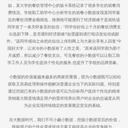
如，某大学的餐饮管理中心的饭卡系统记录了很多学生的就餐消
费情况。学校勤工助学中心分析学生的就餐小数据发现某同学最
近的餐饮消费金额很低，推测他可能遇到了经济困难于是就给该
同学发了一条关怀备至的短信：“同学你好你上个月的餐饮消费支
出急剧下降，是否遇到经济困难?如需援助请打电话发短信或邮
件。”该同学感动之余把此短信上传到网上与大家分享有人回复“中
国好大学，让冰冷的小数据有了人性之美。”原来该同学因为那个
月减肥，所以减少了餐饮支出。可见餐饮的小数据可以让勤工助
学工作人员为学生提供个性化的服务,也提升了学校的品牌形象。
小数据的价值被越来越多的商家所重视，因为小数据既可以轻松
获取又容易处理和操作能解决普通企业当下的实际问题。特别是
通过挖据已有的小数据的价值可以为目标用户提供个性化的精准
营销最大限度地满足用户的需求培养出用户对企业的忠诚度从而
为企业实现持续稳定的发展奠定坚实的基础。
在大数据时代，我们不可小觑小数据，挖掘小数据背后的价值，
既能用户的个性化需求提供方案又能提高企业的竞争能力。