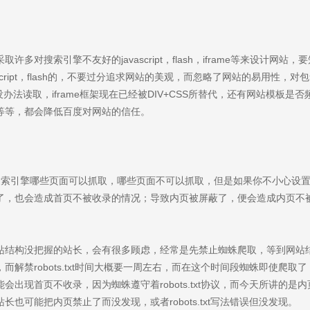
万星装修设计服务
多对搜索引擎不友好的javascript，flash，iframe等来设计网站，
装修设计 / 整屋装修 / 企业网站
外贸网站
script，flash的，不要过分追求网站的美观，而忽略了网站的易用性，对
也没办法读取，iframe框架现在已经被DIV+CSS所替代，还有网站模板是否
等等，都会降低百度对网站的信任。
议是告诉搜索引擎哪些页面可以抓取，哪些页面不可以抓取，但是如果你不小心设
了，也会造成首页不被收录的情况；导致内页被屏蔽了，便会造成内页不
站结构没把握的站长，会有很多顾虑，经常是先禁止蜘蛛爬取，等到网站
而解禁robots.txt时间大概要一周左右，而在这个时间段蜘蛛即使爬取了
会出现首页不收录，因为蜘蛛遵守着robots.txt协议，而今天所讲的是内
长也可能把内页禁止了而没发现，或者robots.txt写法错误但没发现。