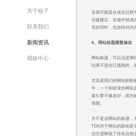
Waiting for 
关于格子
这很可能是在优化过程
专注东莞网站设计制
传媒建议，在做外链或
联系我们
页的同时，也加快对内
新闻资讯
8、
网站标题频繁修改
网站标题，可以说是网
模板中心
结果不是自己预期的，
尤其是我们的网站刚刚
售
中，一个刚收录的网站
1356
索引擎不够友好，因为
滞期。
并不是说网站的标题，
TDK对于网站的影响
Are you rea
信任度降低了排名自然