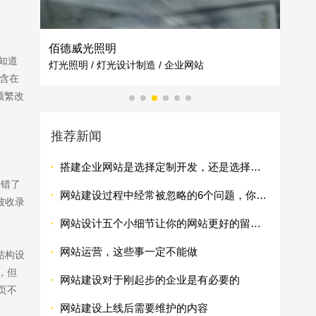
佰德威光照明
莞佳
要知道
灯光照明 / 灯光设计制造 / 企业网站
资产运
包含在
频繁改
推荐新闻
·
搭建企业网站是选择定制开发，还是选择自助建站平台
置错了
·
网站建设过程中经常被忽略的6个问题，你知道多少?
被收录
·
网站设计五个小细节让你的网站更好的留住客户
·
网站运营，这些事一定不能做
结构设
，但
·
网站建设对于刚起步的企业是有必要的
页不
·
网站建设上线后需要维护的内容