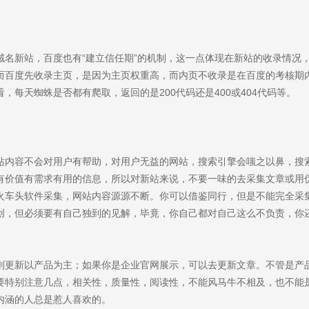
域名新站，百度也有“建立信任期”的机制，这一点体现在新站的收录情况
而百度先收录主页，是因为主页权重高，而内页不收录是在百度的考核期
，每天蜘蛛是否都有爬取，返回的是200代码还是400或404代码等。
站内容不会对用户有帮助，对用户无益的网站，搜索引擎会嗤之以鼻，搜
有价值有需求有用的信息，所以对新站来说，不要一味的去采集文章或用
火车头软件采集，网站内容源源不断。你可以借鉴同行，但是不能完全采
创，但必须要有自己独到的见解，毕竟，你自己都对自己这么不负责，你
则更新以产品为主；如果你是企业官网展示，可以去更新文章。不管是产
要特别注意几点，相关性，质量性，阅读性，不能风马牛不相及，也不能
内涵的人总是惹人喜欢的。