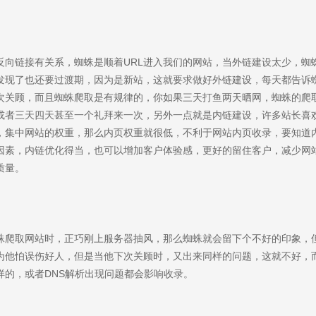
反向链接有关系，蜘蛛是顺着URL进入我们的网站，当外链建设太少，蜘
发现了也还要过渡期，因为是新站，这就要求做好外链建设，每天都告诉
次关顾，而且蜘蛛爬取是有规律的，你如果三天打鱼两天晒网，蜘蛛的爬
或者三天四天甚至一个礼拜来一次，另外一点就是内链建设，许多站长喜
，集中网站的权重，那么内页权重就很低，不利于网站内页收录，要知道
因素，内链优化得当，也可以增加客户体验感，更好的留住客户，减少网
质量。
蛛爬取网站时，正巧刚上服务器抽风，那么蜘蛛就会留下个不好的印象，
为他怕误伤好人，但是当他下次关顾时，又出来同样的问题，这就不好，
样的，或者DNS解析出现问题都会影响收录。