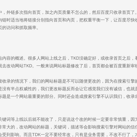
you
中，外链多次指向首页，加之内页质量不怎么的，然后百度只收录首页了
作，为中小企业打造高端营销型网站。
内链时适当地将链接分别指向首页和内页，把权重平衡一下，让百度尽快
页的访问和抓取频率。
站内容的概述。很多人网站上线之后，TKD没确定好，或收录首页之后，
就去改动网站TKD。一般来说网站标题修改了后，首页都会被百度重新审
被收录的情况下，我们的网站标题是不可以随便更改的，因为在搜索引擎
前咨询
售后咨询
是没有半点权威性的，我们更改标题反而会让它感觉我们没有诚信，也就
0857155
0769-33808380
标题是一个网站最重要的部分。同时还会造成搜索引擎不认识我们，收录
关键词等上线以后就不能改了，只是说这个改的时候一定要非常慎重，因
是非常大的，改动网站的标题，关键词，描述等会影响搜索引擎对网站的信
dy?
会受到影响。而且TDK一定不要经常改，只有是业务需要，不改不行了，