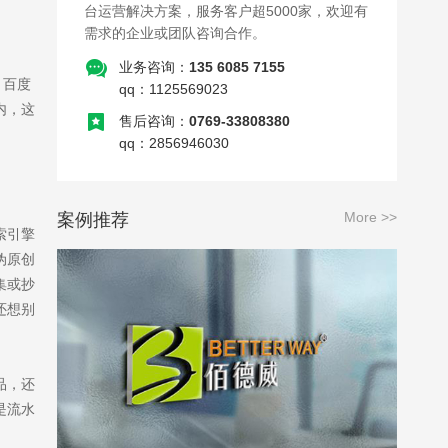
台运营解决方案，服务客户超5000家，欢迎有
需求的企业或团队咨询合作。
业务咨询：
135 6085 7155
，百度
qq：1125569023
内，这
售后咨询：
0769-33808380
qq：2856946030
More >>
案例推荐
索引擎
伪原创
集或抄
还想别
品，还
是流水