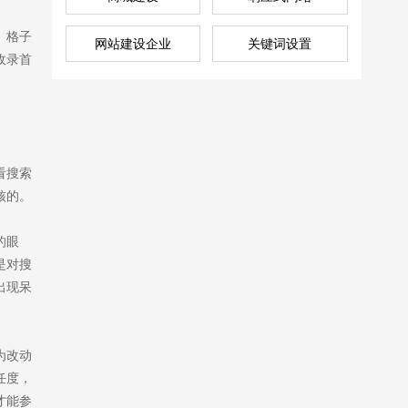
。格子
网站建设企业
关键词设置
收录首
看搜索
核的。
的眼
售前咨询
是对搜
510260170
出现呆
为改动
任度，
才能参