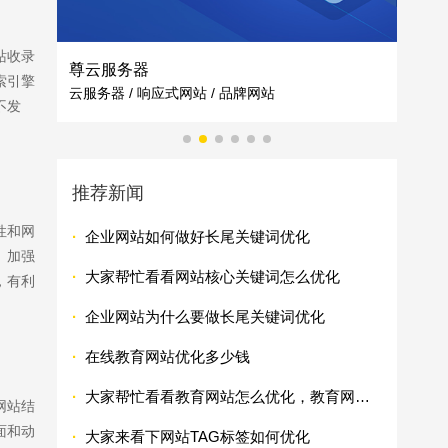
站收录
绿清物业
索引擎
财
物业公司 / 响应式网站 / 企业网站
不发
推荐新闻
性和网
·
企业网站如何做好长尾关键词优化
。加强
·
大家帮忙看看网站核心关键词怎么优化
，有利
·
企业网站为什么要做长尾关键词优化
·
在线教育网站优化多少钱
·
大家帮忙看看教育网站怎么优化，教育网站优化技巧有哪些
网站结
面和动
·
大家来看下网站TAG标签如何优化