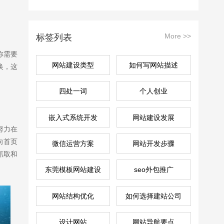
More >>
标签列表
你需要
网站建设类型
如何写网站描述
换，这
四处一词
个人创业
嵌入式系统开发
网站建设发展
努力在
向首页
微信运营方案
网站开发步骤
抓取和
东莞模板网站建设
seo外包推广
售前咨询
1125569023
网站结构优化
如何选择建站公司
设计网站
网站导航要点