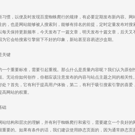
新习惯，以便及时发现百度蜘蛛爬行的规律，有必要定期发布新内容。网
尊云服务器
注的，也是网站能够被人搜索到，能够有排名的前提，定时定量发布对搜
 / 品牌网站
云服务器 / 响应式网站 / 品牌网站
以每天保持更新频率，今天发布了一篇文章，明天发布十篇文章，后天又
因为它会给搜索引擎留下不好的印象，新站甚至容易进沙盒期。
是关键
的一个重要标准，需要引起重视。那么什么是质量内容呢？我们认为原创
面。无论你如何创作，你都应该注意发布的内容与站点主题之间的相关性
好处？首先，它有利于提高用户体验，第二，有利于吸引搜索引擎的喜爱
提高网站的权重。
基础
网站结构和层次的理解，并有利于蜘蛛爬行和索引，需要建立一个良好的
很重要的。如果有条件的话，我们建议使用静态页面的，因为通常静态页