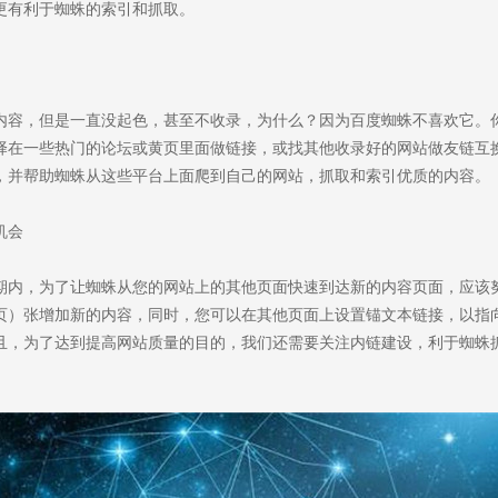
L更有利于蜘蛛的索引和抓取。
。
you
内容，但是一直没起色，甚至不收录，为什么？因为百度蜘蛛不喜欢它。
择在一些热门的论坛或黄页里面做链接，或找其他收录好的网站做友链互
作，为中小企业打造高端营销型网站。
，并帮助蜘蛛从这些平台上面爬到自己的网站，抓取和索引优质的内容。
机会
期内，为了让蜘蛛从您的网站上的其他页面快速到达新的内容页面，应该
页）张增加新的内容，同时，您可以在其他页面上设置锚文本链接，以指
且，为了达到提高网站质量的目的，我们还需要关注内链建设，利于蜘蛛
。
前咨询
售后咨询
085 7155
0769-33808380