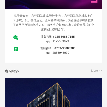
格子传媒专注东莞网站建设/设计/制作，东莞网站优化排名推广
和系统开发、微信运营、全网营销等服务，为企业提供有价值的
互联网平台运营解决方案，服务客户超5000家，欢迎有需求的企
业或团队咨询合作。
业务咨询：
135 6085 7155
qq：1125569023
Are you ready?
售后咨询：
0769-33808380
不怕就请留下您的需求及联系方式，我们会第一时间送上问候的。
qq：2856946030
More >>
案例推荐