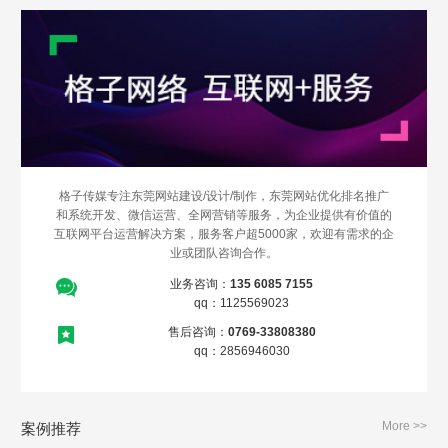
格子传媒专注东莞网站建设/设计/制作，东莞网站优化排名推广
和系统开发、微信运营、全网营销等服务，为企业提供有价值的
互联网平台运营解决方案，服务客户超5000家，欢迎有需求的企
Are you ready?
业或团队咨询合作。
不怕就请留下您的需求及联系方式，我们会第一时间送上问候的。
业务咨询：
135 6085 7155
qq：1125569023
售后咨询：
0769-33808380
qq：2856946030
More >>
案例推荐