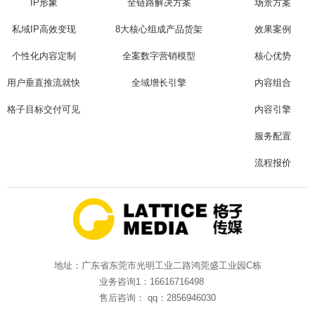
IP形象
全链路解决方案
场景方案
私域IP高效变现
8大核心组成产品货架
效果案例
个性化内容定制
全案数字营销模型
核心优势
用户垂直推流就快
全域增长引擎
内容组合
格子目标交付可见
内容引擎
服务配置
流程报价
地址：广东省东莞市光明工业二路鸿莞盛工业园C栋
业务咨询1：16616716498
售后咨询： qq：2856946030