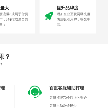
流量大
提升品牌度
度流量8成属于付费
增加企业互联网曝光度
广，只有2成属自然
快速吸引用户，曝光率
量；
高。
果？
？
打理
百度客服辅助打理
客服打理70个以上的账户
客服主动反馈很少