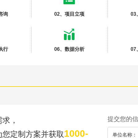
前咨询
售后咨询
咨询
02、项目立项
0
5701757
0769-33808380
执行
06、数据分析
0
dy?
求及联系方式，我们会第一时间送上问候的。
提交您的
需求，
1000-
为您定制方案并获取