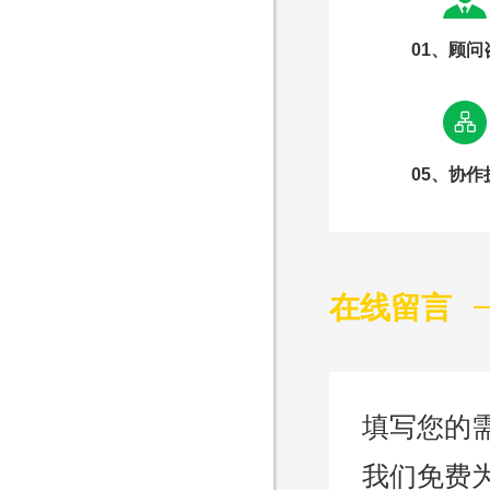
售
01、顾问
1562
05、协作
Are you rea
不怕就请留下您的需
在线留言
填写您的
我们免费