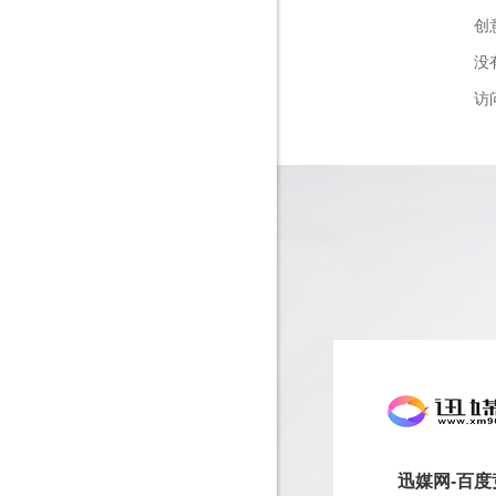
创
没
访
迅媒网-百度