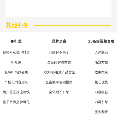
其他业务
Are you ready?
不怕就请留下您的需求及联系方式，我们会第一时间送上问候的。
IP打造
品牌全案
25条短视频套餐
视频号私域IP打造
品牌起不来？
入局痛点
IP形象
全链路解决方案
场景方案
私域IP高效变现
8大核心组成产品货架
效果案例
个性化内容定制
全案数字营销模型
核心优势
用户垂直推流就快
全域增长引擎
内容组合
格子目标交付可见
内容引擎
服务配置